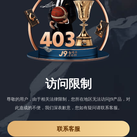
访问限制
尊敬的用户，由于相关法律限制，您所在地区无法访问J9产品，对
此造成的不便，我们深表歉意，您如有疑问请联系客服。
联系客服