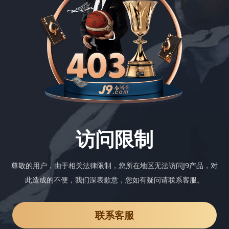
访问限制
尊敬的用户，由于相关法律限制，您所在地区无法访问J9产品，对
此造成的不便，我们深表歉意，您如有疑问请联系客服。
联系客服