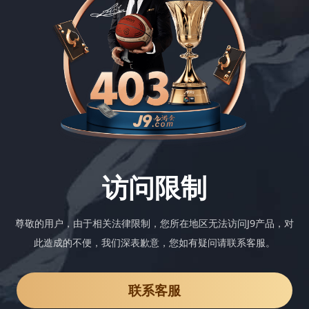
访问限制
尊敬的用户，由于相关法律限制，您所在地区无法访问J9产品，对
此造成的不便，我们深表歉意，您如有疑问请联系客服。
联系客服